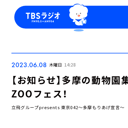
今日の番組表
トピッ
週間番組表
TBS
Podca
お知ら
2023.06.08
木曜日
14:28
【お知らせ】多摩の動物園集
ZOOフェス！
立飛グループpresents 東京042～多摩もりあげ宣言～