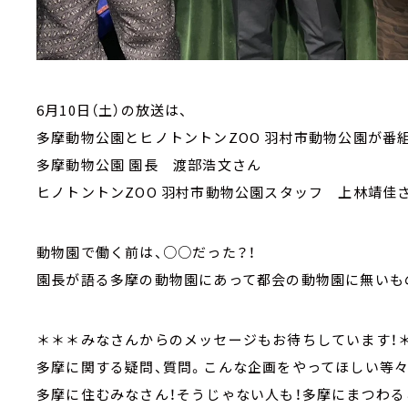
6月10日（土）の放送は、
多摩動物公園とヒノトントンZOO 羽村市動物公園が番
多摩動物公園 園長 渡部浩文さん
ヒノトントンZOO 羽村市動物公園スタッフ 上林靖佳
動物園で働く前は、○○だった？！
園長が語る多摩の動物園にあって都会の動物園に無いも
＊＊＊みなさんからのメッセージもお待ちしています！
多摩に関する疑問、質問。こんな企画をやってほしい等々
多摩に住むみなさん！そうじゃない人も！多摩にまつわる