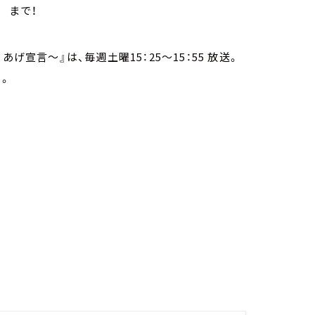
p まで！
りあげ宣言～』は、毎週土曜15：25～15：55 放送。
も。