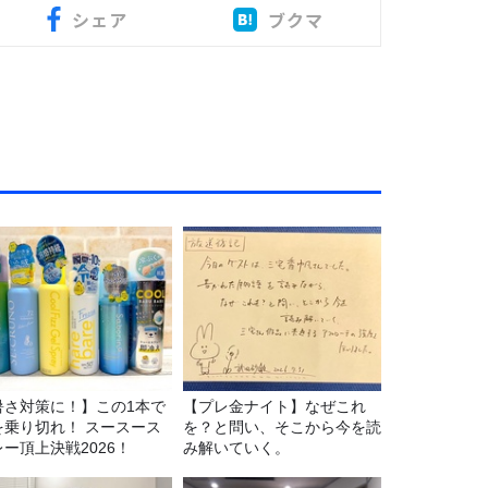
シェア
ブクマ
暑さ対策に！】この1本で
【プレ金ナイト】なぜこれ
を乗り切れ！ スースース
を？と問い、そこから今を読
レー頂上決戦2026！
み解いていく。