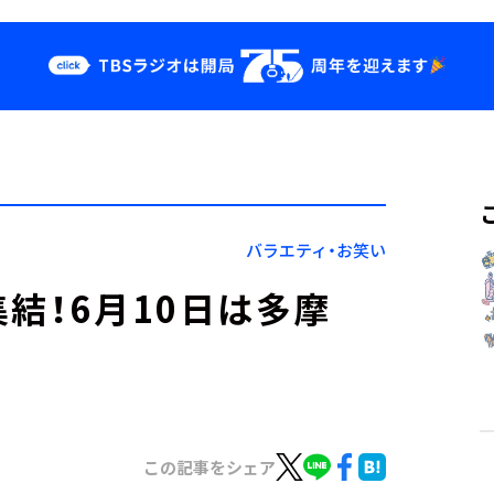
クス
イベント・グッ
ズ
st
YouTube
せ
会社情報
バラエティ・お笑い
結！6月10日は多摩
この記事をシェア