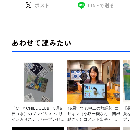
ポスト
LINEで送る
あわせて読みたい
「CITY CHILL CLUB」8月5
45周年でも中二の放課後‼コ
【
日（水）のプレイリスト/ サ
サキン（小堺一機さん、関根
夏
イン入りステッカープレゼン
勤さん）コメント出演＜TBS
プ
ト有り
ラジオ番組審議会からのご報