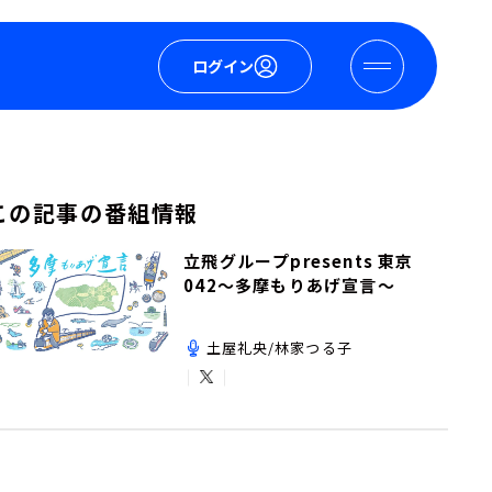
ログイン
この記事の番組情報
立飛グループpresents 東京
042～多摩もりあげ宣言～
土屋礼央/林家つる子