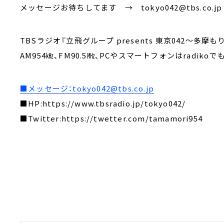
メッセージお待ちしてます → tokyo042@tbs.co.j
TBSラジオ『立飛グループ presents 東京042～多摩も
AM954㎑、FM90.5㎒、PCやスマートフォンはradikoで
■メッセージ：tokyo042@tbs.co.jp
■HP:https://www.tbsradio.jp/tokyo042/
■Twitter:https://twetter.com/tamamori954