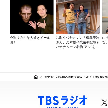
告＞
今週はみんな大好きメール
JUNK バナナマン「梅澤美波
山
回！
さん、乃木坂卒業後初登場も
な
バナナムーン名物“アレ”を喰
らう」
【お知らせ】多摩の動物園集結！6月10日は多摩ZO