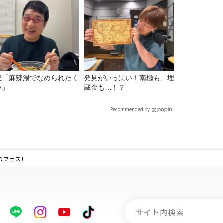
里「麻辣湯でなめられたく
発見がいっぱい！南極も、埋
い」
蔵金も…！？
Recommended by
Oフェス！