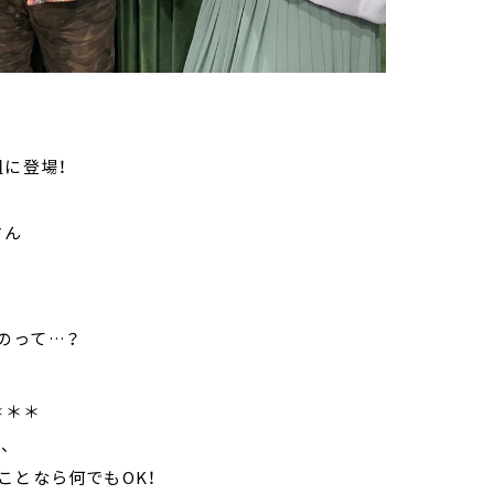
組に登場！
さん
のって…？
＊＊＊
、
ことなら何でもOK！