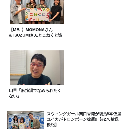
【ME:I】MOMONAさん
&TSUZUMIさんとこねくと🌺
山里「麻辣湯でなめられたく
ない」
スウィングガール関口香織が復活⁉本仮屋
ユイカがトロンボーン披露‼【#270放送
後記】