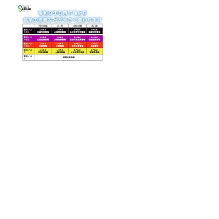
「洪水警報」が廃止？ 5月29
日から変わる新たな防災気象
情報とは
【六条大麦、二条大麦】意外と知らない
『麦茶』飲み比べてみた！
フリーアナウンサーでTBSサンデーモー
ニングのスポーツコーナーでお馴染みの
唐橋ユミさん、人気番組の裏側の話や、
ご自身のアクティブな趣味の話をお聞き
します！
”バレリーナの夜食”をはじめとした、Ｓ