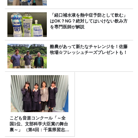
「経口補水液を熱中症予防として飲む」
はOK？NG？絶対してはいけない飲み方
を専門医師が解説
酪農があって新たなチャレンジを！佐藤
牧場☆フレッシュチーズプレゼントも！
こども音楽コンクール「～全
国1位、文部科学大臣賞の舞台
裏～」 （第4回：千葉県習志野
市立第一中学校 編）