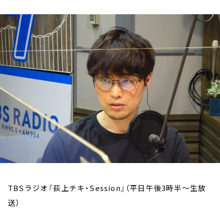
お知らせ
イベント・グッズ
YouTube
会社情報
TBSラジオ『荻上チキ・Session』（平日午後3時半～生放
送）