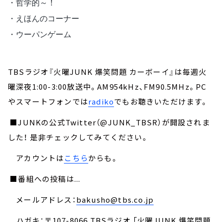
・哲学的～！ 
・えほんのコーナー 
・ウーパンゲーム
TBSラジオ『火曜JUNK 爆笑問題 カーボーイ』は毎週火
曜深夜1:00-3:00放送中。AM954kHz、FM90.5MHz。PC
やスマートフォンでは
radiko
でもお聴きいただけます。
■JUNKの公式Twitter（@JUNK_TBSR）が開設されま
した！ 是非チェックしてみてください。
アカウントは
こちら
からも。
■番組への投稿は...
メールアドレス：
bakusho@tbs.co.jp
ハガキ：〒107-8066 TBSラジオ 「火曜JUNK 爆笑問題