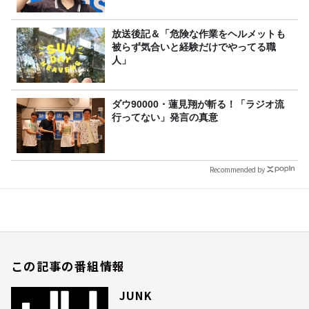
放送後記＆「危険な作業をヘルメットも
被らず気合いと経験だけでやってる職
人」
ダウ90000・蓮見翔が斬る！「ラジオ流
行ってない」発言の真意
Recommended by
この記事の番組情報
JUNK