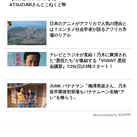
&TSUZUMIさんとこねくと🌺
日本のアニメがアフリカで人気の理由と
は？エンタメ社会学者が語るアフリカ市
場のリアル
テレビとラジオが直結！乃木に粛清され
た“悪役たち”が集結する『VIVANT 悪役
会議室』7/26(日)23時スタート！
JUNK バナナマン「梅澤美波さん、乃木
坂卒業後初登場もバナナムーン名物“ア
レ”を喰らう」
Recommended by