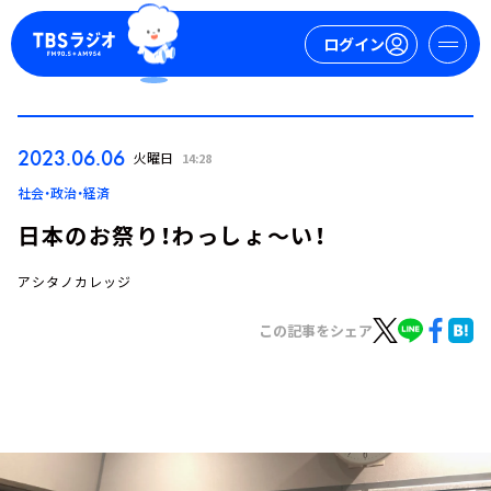
ログイン
マイページ
2023.06.06
火曜日
14:28
新規会員登録
ログイン
社会・政治・経済
日本のお祭り！わっしょ～い！
アシタノカレッジ
この記事をシェア
今日の番組表
週間番組表
トピックス
TBS Podcast