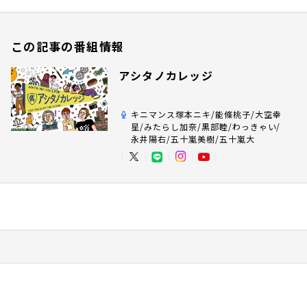
この記事の番組情報
アシタノカレッジ
キニマンス塚本ニキ/能條桃子/大空幸
星/みたらし加奈/黒部睦/わっきゃい/
永井陽右/五十嵐美樹/五十嵐大