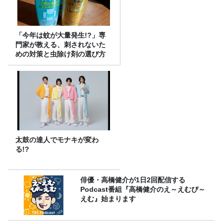
「今年は蚊が大量発生!?」専
門家が教える、刺されないた
めの対策と虫除け剤の選び方
太鼓の達人でモナキが変わ
る!?
俳優・高橋健介が1日2回配信する
Podcast番組『高橋健介のえ～えむぴ～
えむ』始まります