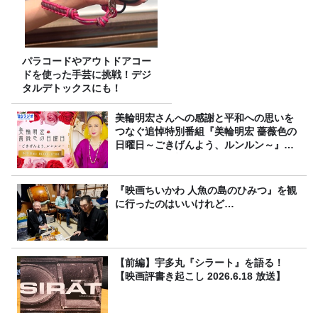
パラコードやアウトドアコー
ドを使った手芸に挑戦！デジ
タルデトックスにも！
美輪明宏さんへの感謝と平和への思いを
つなぐ追悼特別番組『美輪明宏 薔薇色の
日曜日～ごきげんよう、ルンルン～』
8/9（日）16時放送
『映画ちいかわ 人魚の島のひみつ』を観
に行ったのはいいけれど…
【前編】宇多丸『シラート』を語る！
【映画評書き起こし 2026.6.18 放送】