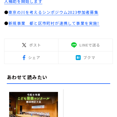
入補助を開始します
●
東京の川を考えるシンポジウム2023参加者募集
●
新規事業 都と区市町村が連携して事業を実施！
ポスト
LINEで送る
シェア
ブクマ
あわせて読みたい