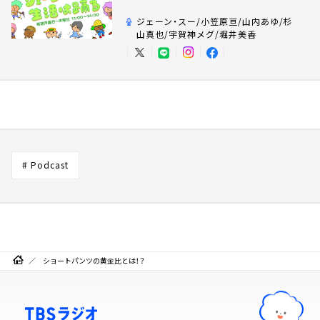
ジェーン・スー/小笠原亘/山内あゆ/杉
山真也/宇賀神メグ/堀井美香
# Podcast
ショートパンツの黄金比とは！？