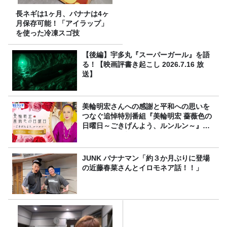
長ネギは1ヶ月、バナナは4ヶ
月保存可能！「アイラップ」
を使った冷凍スゴ技
【後編】宇多丸『スーパーガール』を語
る！【映画評書き起こし 2026.7.16 放
送】
美輪明宏さんへの感謝と平和への思いを
つなぐ追悼特別番組『美輪明宏 薔薇色の
日曜日～ごきげんよう、ルンルン～』
8/9（日）16時放送
JUNK バナナマン「約３か月ぶりに登場
の近藤春菜さんとイロモネア話！！」