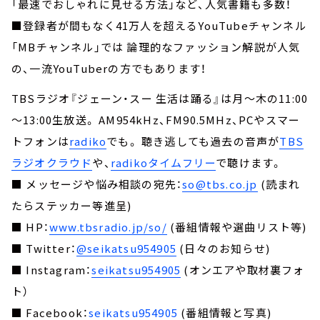
「最速でおしゃれに見せる方法」など、人気書籍も多数！
■登録者が間もなく41万人を超えるYouTubeチャンネル
「MBチャンネル」では 論理的なファッション解説が人気
の、一流YouTuberの方でもあります！
TBSラジオ『ジェーン・スー 生活は踊る』は月～木の11:00
～13:00生放送。 AM954kHz、FM90.5MHz、PCやスマー
トフォンは
radiko
でも。 聴き逃しても過去の音声が
TBS
ラジオクラウド
や、
radikoタイムフリー
で聴けます。
■ メッセージや悩み相談の宛先：
so@tbs.co.jp
(読まれ
たらステッカー等進呈)
■ HP：
www.tbsradio.jp/so/
(番組情報や選曲リスト等)
■ Twitter：
@seikatsu954905
(日々のお知らせ)
■ Instagram：
seikatsu954905
(オンエアや取材裏フォ
ト）
■ Facebook：
seikatsu954905
(番組情報と写真)