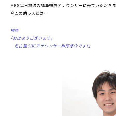
MBS毎日放送の福島暢啓アナウンサーに来ていただきま
今回の助っ人とは…
榊原
「おはようございます。
名古屋CBCアナウンサー榊󠄀原悠介です！」