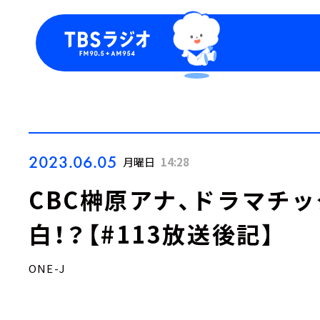
今日の番組表
トピッ
週間番組表
TBS
Podca
お知ら
2023.06.05
月曜日
14:28
CBC榊󠄀原アナ、ドラマ
白！？【#113放送後記】
ONE-J