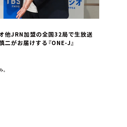
オ他JRN加盟の全国32局で生放送
二がお届けする『ONE-J』
み。