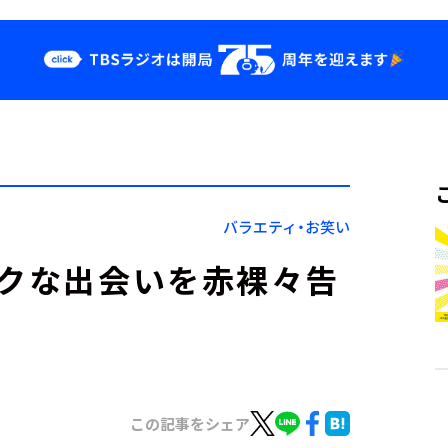
クス
イベント・グッ
ズ
st
YouTube
せ
会社情報
バラエティ・お笑い
チックな出会いを赤裸々告
この記事をシェア