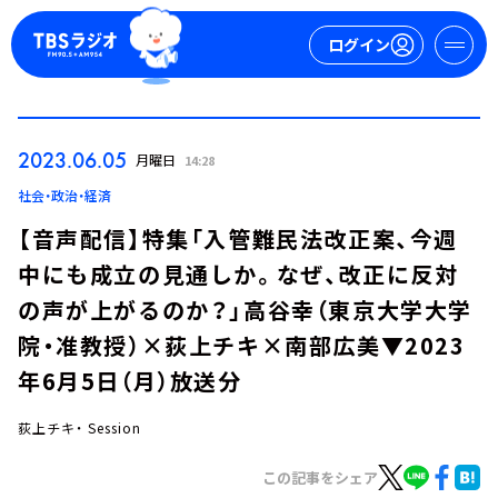
ログイン
マイページ
2023.06.05
月曜日
14:28
新規会員登録
ログイン
社会・政治・経済
【音声配信】特集「入管難民法改正案、今週
中にも成立の見通しか。なぜ、改正に反対
の声が上がるのか？」高谷幸（東京大学大学
院・准教授）×荻上チキ×南部広美▼2023
年6月5日（月）放送分
今日の番組表
週間番組表
荻上チキ・ Session
トピックス
この記事をシェア
TBS Podcast