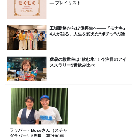
― プレイリスト
工場勤務から17億再生へ——『モナキ』
4人が語る、人生を変えた“ポチッ”の話
猛暑の救世主は“飲む氷”！今注目のアイ
ススラリー5種飲み比べ
ラッパー・Boseさん（スチャ
ダラパー）2周目。夢は80年