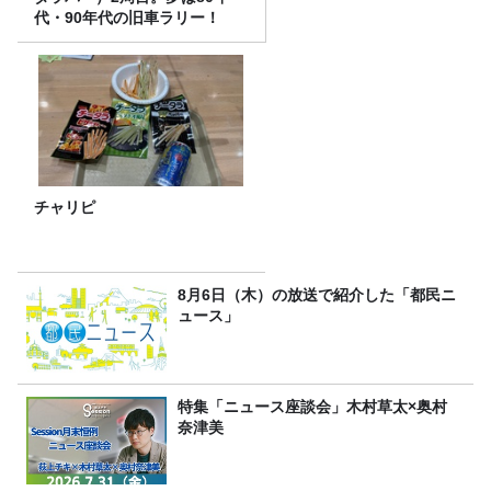
代・90年代の旧車ラリー！
チャリピ
8月6日（木）の放送で紹介した「都民ニ
ュース」
特集「ニュース座談会」木村草太×奥村
奈津美