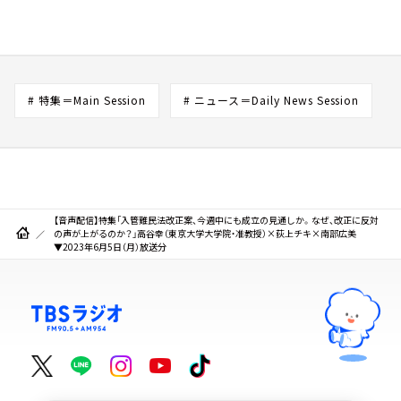
# 特集＝Main Session
# ニュース＝Daily News Session
【音声配信】特集「入管難民法改正案、今週中にも成立の見通しか。なぜ、改正に反対
の声が上がるのか？」高谷幸（東京大学大学院・准教授）×荻上チキ×南部広美
▼2023年6月5日（月）放送分