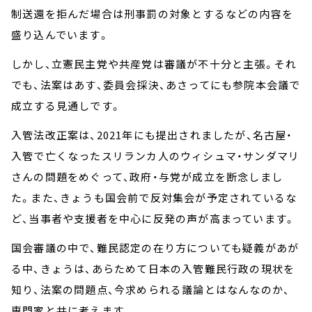
制送還を拒んだ場合は刑事罰の対象とするなどの内容を
盛り込んでいます。
しかし、立憲民主党や共産党は審議が不十分と主張。それ
でも、法案はあす、委員会採決、あさってにも参院本会議で
成立する見通しです。
入管法改正案は、2021年にも提出されましたが、名古屋・
入管で亡くなったスリランカ人のウィシュマ・サンダマリ
さんの問題をめぐって、政府・与党が成立を断念しまし
た。また、きょうも国会前で反対集会が予定されているな
ど、当事者や支援者を中心に反発の声が高まっています。
国会審議の中で、難民認定の在り方についても疑義があが
る中、きょうは、あらためて日本の入管難民行政の現状を
知り、法案の問題点、今求められる議論とはなんなのか、
専門家と共に考えます。