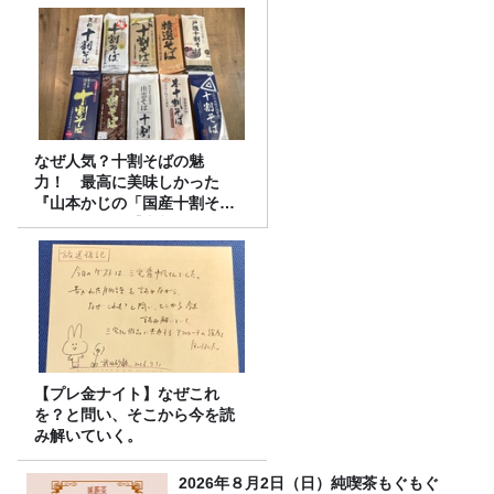
なぜ人気？十割そばの魅
力！ 最高に美味しかった
『山本かじの「国産十割そ
ば」』とは？【十割そば10種
食べ比べ】
【プレ金ナイト】なぜこれ
を？と問い、そこから今を読
み解いていく。
2026年８月2日（日）純喫茶もぐもぐ