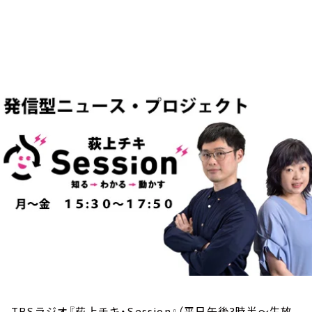
お知らせ
イベント・グッズ
YouTube
会社情報
TBSラジオ『荻上チキ・Session』（平日午後3時半～生放