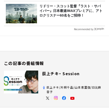
リドリー・スコット監督『ラスト・サバ
イバー』日本最速IMAXプレミアに、アト
ロクリスナー60名をご招待！
Recommended by
この記事の番組情報
荻上チキ・ Session
荻上チキ/片桐千晶/山本恵里伽/日比麻
音子