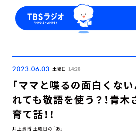
今日の番組表
トピッ
週間番組表
TBS
Podca
お知ら
2023.06.03
土曜日
14:28
「ママと喋るの面白くない
れても敬語を使う？！青木
育て話！！
井上貴博 土曜日の「あ」