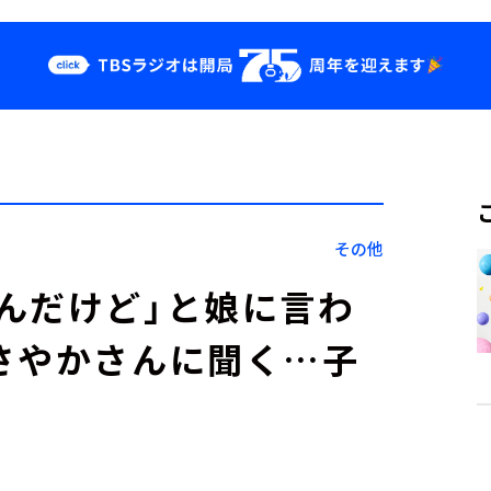
クス
イベント・グッ
ズ
st
YouTube
せ
会社情報
その他
んだけど」と娘に言わ
さやかさんに聞く…子