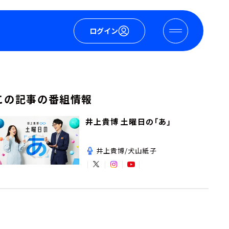
ログイン
この記事の番組情報
井上貴博 土曜日の「あ」
井上貴博/犬山紙子