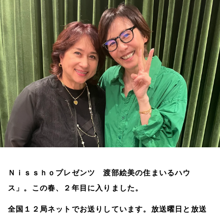
お知らせ
イベント・グッズ
YouTube
会社情報
Ｎｉｓｓｈｏプレゼンツ 渡部絵美の住まいるハウ
ス」。この春、２年目に入りました。
全国１２局ネットでお送りしています。放送曜日と放送