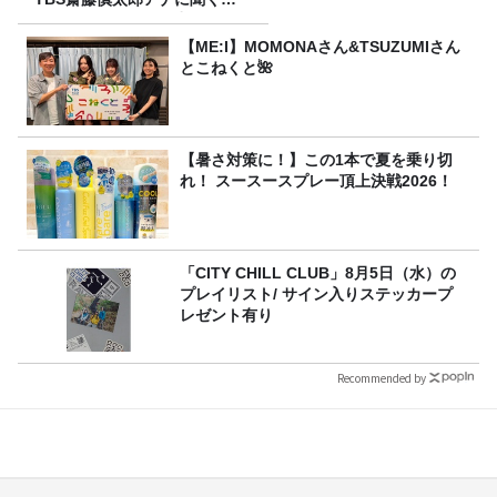
ンズフィジークの魅力！！
【ME:I】MOMONAさん&TSUZUMIさん
とこねくと🌺
【暑さ対策に！】この1本で夏を乗り切
れ！ スースースプレー頂上決戦2026！
「CITY CHILL CLUB」8月5日（水）の
プレイリスト/ サイン入りステッカープ
レゼント有り
Recommended by