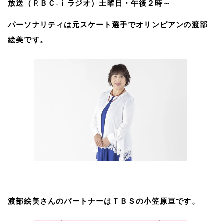
放送（ＲＢＣ‐ｉラジオ）土曜日・午後２時～
パーソナリティは元スケート選手でオリンピアンの渡部
絵美です。
渡部絵美さんのパートナーはＴＢＳの小笠原亘です。