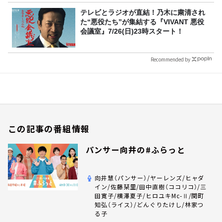
テレビとラジオが直結！乃木に粛清され
た“悪役たち”が集結する『VIVANT 悪役
会議室』7/26(日)23時スタート！
Recommended by
この記事の番組情報
パンサー向井の#ふらっと
向井慧（パンサー）/ヤーレンズ/ヒャダ
イン/佐藤栞里/田中直樹（ココリコ）/三
田寛子/横澤夏子/ヒロユキMc-Ⅱ/関町
知弘（ライス）/どんぐりたけし/林家つ
る子