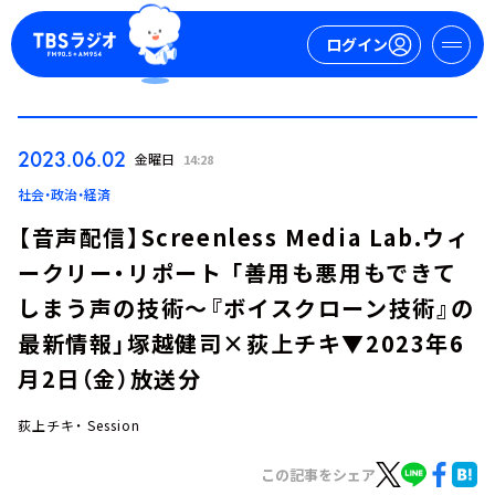
ログイン
マイページ
2023.06.02
金曜日
14:28
新規会員登録
ログイン
社会・政治・経済
【音声配信】Screenless Media Lab.ウィ
ークリー・リポート 「善用も悪用もできて
しまう声の技術～『ボイスクローン技術』の
最新情報」塚越健司×荻上チキ▼2023年6
月2日（金）放送分
今日の番組表
週間番組表
荻上チキ・ Session
トピックス
この記事をシェア
TBS Podcast