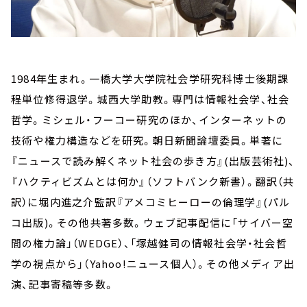
1984年生まれ。一橋大学大学院社会学研究科博士後期課
程単位修得退学。城西大学助教。専門は情報社会学、社会
哲学。ミシェル・フーコー研究のほか、インターネットの
技術や権力構造などを研究。朝日新聞論壇委員。単著に
『ニュースで読み解くネット社会の歩き方』(出版芸術社)、
『ハクティビズムとは何か』（ソフトバンク新書）。翻訳（共
訳）に堀内進之介監訳『アメコミヒーローの倫理学』(パル
コ出版)。その他共著多数。ウェブ記事配信に「サイバー空
間の権力論」（WEDGE）、「塚越健司の情報社会学・社会哲
学の視点から」（Yahoo!ニュース個人）。その他メディア出
演、記事寄稿等多数。