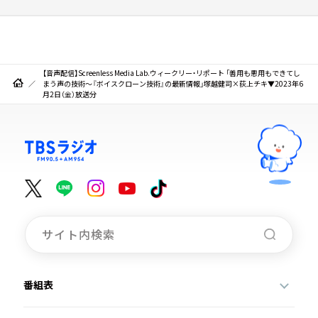
【音声配信】Screenless Media Lab.ウィークリー・リポート 「善用も悪用もできてし
まう声の技術～『ボイスクローン技術』の最新情報」塚越健司×荻上チキ▼2023年6
月2日（金）放送分
番組表