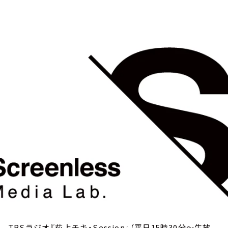
お知らせ
イベント・グッズ
YouTube
会社情報
TBSラジオ『荻上チキ・Session』（平日15時30分～生放