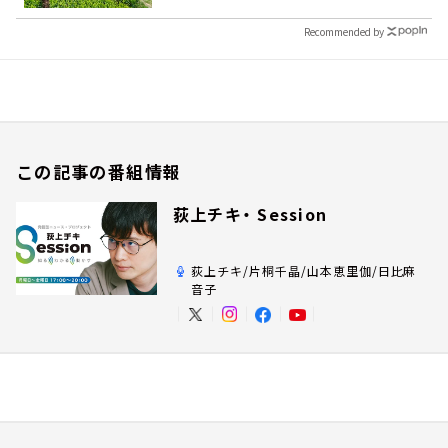
Recommended by
この記事の番組情報
荻上チキ・ Session
荻上チキ/片桐千晶/山本恵里伽/日比麻
音子