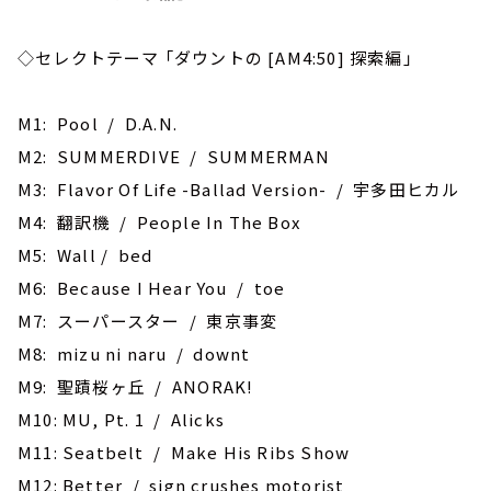
◇セレクトテーマ 「ダウントの [AM4:50] 探索編」
M1: Pool / D.A.N.
M2: SUMMERDIVE / SUMMERMAN
M3: Flavor Of Life -Ballad Version- / 宇多田ヒカル
M4: 翻訳機 / People In The Box
M5: Wall / bed
M6: Because I Hear You / toe
M7: スーパースター / 東京事変
M8: mizu ni naru / downt
M9: 聖蹟桜ヶ丘 / ANORAK!
M10: MU, Pt. 1 / Alicks
M11: Seatbelt / Make His Ribs Show
M12: Better / sign crushes motorist