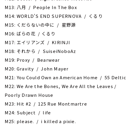
M13: 八月 / People In The Box
M14: WORLD'S END SUPERNOVA / くるり
M15: くだらないの中に / 星野源
M16: ばらの花 / くるり
M17: エイリアンズ / KIRINJI
M18: それから / SuiseiNoboAz
M19: Proxy / Bearwear
M20: Gravity / John Mayer
M21: You Could Own an American Home / 55 Deltic
M22: We Are the Bones, We Are All the Leaves /
Poorly Drawn House
M23: Hit #2 / 125 Rue Montmartre
M24: Subject / life
M25: please. / i killed a pixie.