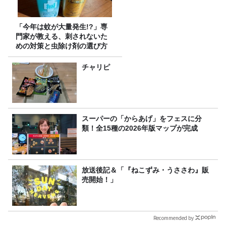
「今年は蚊が大量発生!?」専
門家が教える、刺されないた
めの対策と虫除け剤の選び方
チャリピ
スーパーの「からあげ」をフェスに分
類！全15種の2026年版マップが完成
放送後記＆「『ねこずみ・うささわ』販
売開始！」
Recommended by