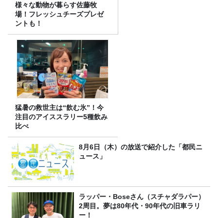
様々な動物が暮らす佐藤牧
場！フレッシュチーズプレゼ
ントも！
猛暑の救世主は“飲む氷”！今
注目のアイススラリー5種飲み
比べ
8月6日（木）の放送で紹介した「都民ニ
ュース」
ラッパー・Boseさん（スチャダラパー）
2周目。夢は80年代・90年代の旧車ラリ
ー！