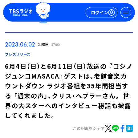
ログイン
マイページ
2023.06.02
金曜日
17:00
新規会員登録
ログイン
プレスリリース
6月4日（日）と6月11日（日）放送の 『コシノ
ジュンコMASACA』ゲストは､老舗音楽カ
ウントダウン ラジオ番組を35年間担当す
る 「週末の声」、クリス・ペプラーさん。 世
界の大スターへのインタビュー秘話も披露
今日の番組表
してくれました。
週間番組表
トピックス
この記事をシェア
TBS Podcast