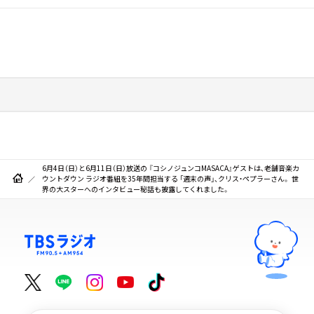
6月4日（日）と6月11日（日）放送の 『コシノジュンコMASACA』ゲストは､老舗音楽カ
ウントダウン ラジオ番組を35年間担当する 「週末の声」、クリス・ペプラーさん。 世
界の大スターへのインタビュー秘話も披露してくれました。