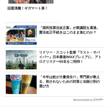
話題沸騰！ギガマート展！
「国民投票法改正案」が衆議院を通過。
憲法改正手続きはこのまま進むのか？
リドリー・スコット監督『ラスト・サバ
イバー』日本最速IMAXプレミアに、アト
ロクリスナー60名をご招待！
「今年は蚊が大量発生!?」専門家が教え
る、刺されないための対策と虫除け剤の
選び方
Recommended by