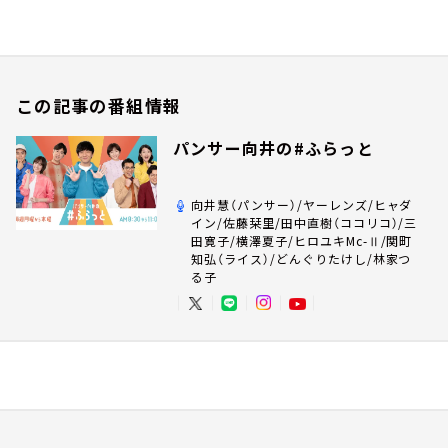
この記事の番組情報
パンサー向井の#ふらっと
向井慧（パンサー）/ヤーレンズ/ヒャダ
イン/佐藤栞里/田中直樹（ココリコ）/三
田寛子/横澤夏子/ヒロユキMc-Ⅱ/関町
知弘（ライス）/どんぐりたけし/林家つ
る子