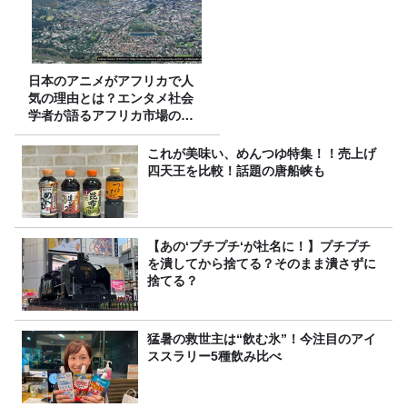
日本のアニメがアフリカで人
気の理由とは？エンタメ社会
学者が語るアフリカ市場のリ
アル
これが美味い、めんつゆ特集！！売上げ
四天王を比較！話題の唐船峡も
【あの‘プチプチ‘が社名に！】プチプチ
を潰してから捨てる？そのまま潰さずに
捨てる？
猛暑の救世主は“飲む氷”！今注目のアイ
ススラリー5種飲み比べ