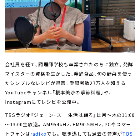
会社員を経て、調理師学校も卒業されたのちに独立。発酵
マイスターの資格を生かした、発酵食品、旬の野菜を使っ
たシンプルなレシピが得意。登録者数27万人を超える
YouTubeチャンネル「榎本美沙の季節料理」や、
Instagramにてレシピを公開中。
TBSラジオ『ジェーン・スー 生活は踊る』は月～木の11:00
～13:00生放送。 AM954kHz、FM90.5MHz、PCやスマー
トフォンは
radiko
でも。 聴き逃しても過去の音声が
TBS