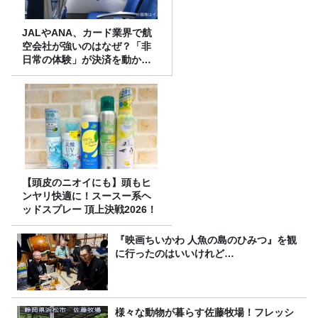
JALやANA、カード業界で航
空会社が強いのはなぜ？「非
日常の体験」が決済を動かす
理由
【頭皮のニオイにも】頭もヒ
ンヤリ快適に！スースー系ヘ
ッドスプレー 頂上決戦2026！
『映画ちいかわ 人魚の島のひみつ』を観
に行ったのはいいけれど…
様々な動物が暮らす佐藤牧場！フレッシ