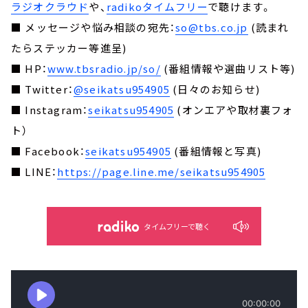
ラジオクラウド
や、
radikoタイムフリー
で聴けます。
■ メッセージや悩み相談の宛先：
so@tbs.co.jp
(読まれ
たらステッカー等進呈)
■ HP：
www.tbsradio.jp/so/
(番組情報や選曲リスト等)
■ Twitter：
@seikatsu954905
(日々のお知らせ)
■ Instagram：
seikatsu954905
(オンエアや取材裏フォ
ト）
■ Facebook：
seikatsu954905
(番組情報と写真)
■ LINE：
https://page.line.me/seikatsu954905
タイムフリーで聴く