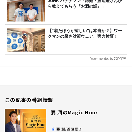
JUNK バナナマン「錦鯉・渡辺隆さんか
ら教えてもらう『お酒の話』」
【“着たほうが涼しい”は本当か？】ワー
クマンの暑さ対策ウェア、実力検証！
Recommended by
この記事の番組情報
要 潤のMagic Hour
要 潤/近藤夏子