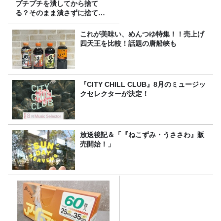
プチプチを潰してから捨て
る？そのまま潰さずに捨て
る？
これが美味い、めんつゆ特集！！売上げ
四天王を比較！話題の唐船峡も
『CITY CHILL CLUB』8月のミュージッ
クセレクターが決定！
放送後記＆「『ねこずみ・うささわ』販
売開始！」