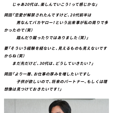
じゃあ20代は、楽しんでいこう！って感じかな」
岡田「恋愛が解禁されたんですけど、20代前半は
男なんてバカヤロー！という出来事が私の周りで多
かったので（笑）
踏んだり蹴ったりではありました（笑）」
要「そういう経験を経ないと、見えるものも見えないです
からね（笑）
まだ先だけど、30代は、どうしていきたい？」
岡田「より一層、お仕事の厚みを増したいですし
子供が欲しいので、将来のパートナー、もしくは理
想像は見つけておきたいです！」