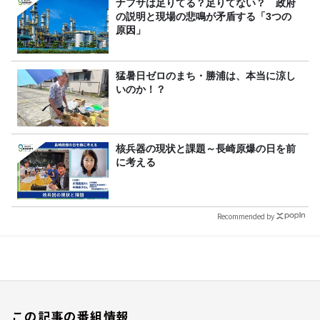
ナフサは足りてる？足りてない？ 政府
の説明と現場の悲鳴が矛盾する「3つの
原因」
猛暑日ゼロのまち・勝浦は、本当に涼し
いのか！？
核兵器の現状と課題～長崎原爆の日を前
に考える
Recommended by
この記事の番組情報