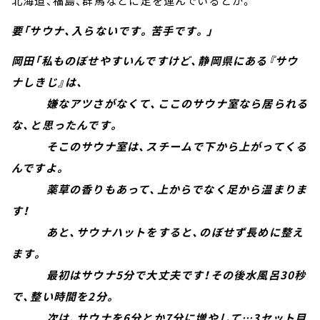
北海道、福島、群馬などに足を運んでいるとか。
要「サウナ、入らないです。苦手です。」
岡田「私ものぼせやすいんですけど、静岡県にある『サウ
ナしきじ』は、
嫌なアツさがなくて、ここのサウナ室なら居られる
な、と思ったんです。
そこのサウナ室は、スチームで下から上がってくる
んですよ。
薬草の香りもあって、上からでなく足から温まりま
す！
あと、サウナハットをすると、のぼせず長めに整え
ます。
最初はサウナ5分で大丈夫です！その後水風呂30秒
で、整い時間を2分。
次は、サウナを6分とか7分に増やして…3セット目