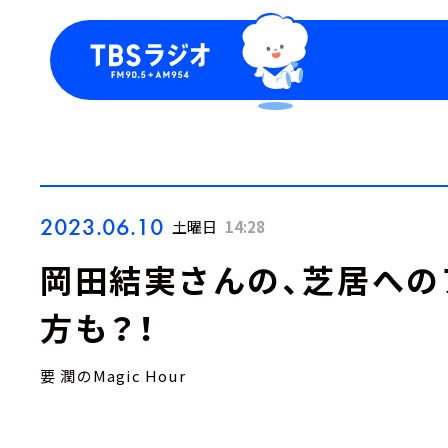
今日の番組表
トピッ
週間番組表
TBS
Podca
お知ら
2023.06.10
土曜日
14:28
岡田結実さんの、芝居への
方も？！
要 潤のMagic Hour