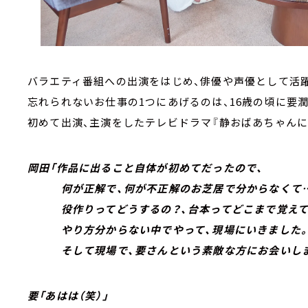
バラエティ番組への出演をはじめ、俳優や声優として活
忘れられないお仕事の1つにあげるのは、16歳の頃に要潤
初めて出演、主演をしたテレビドラマ『静おばあちゃんにおま
岡田「作品に出ること自体が初めてだったので、
何が正解で、何が不正解のお芝居で分からなくて
役作りってどうするの？、台本ってどこまで覚えてい
やり方分からない中でやって、現場にいきました
そして現場で、要さんという素敵な方にお会いしま
要「あはは（笑）」