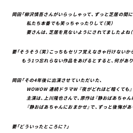
岡田「柳沢慎吾さんがいらっしゃって、ずっと芝居の間に
私たち本番でも笑っちゃったりして（笑）
要さんは、芝居を見ないようにされてましたよね（笑
要「そうそう（笑）こっちもセリフ覚えなきゃ行けないか
もう1つ忘れらない作品をあげるとすると、何があり
岡田「その4年後に出演させていただいた、
WOWOW 連続ドラマW 『夜がどれほど暗くても』
主演は、上川隆也さんで、原作は『静おばあちゃんに
『静おばあちゃんにおまかせ』で、ずっと後悔があ
要「どういったところに？」