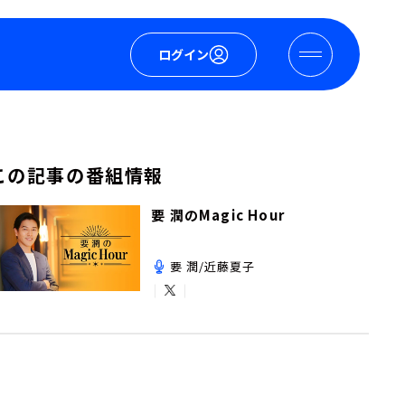
ログイン
この記事の番組情報
要 潤のMagic Hour
要 潤/近藤夏子