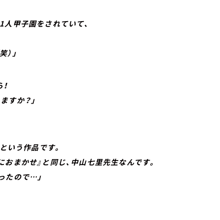
1人甲子園をされていて、
）」
ら！
ますか？」
という作品です。
おまかせ』と同じ、中山七里先生なんです。
ったので…」