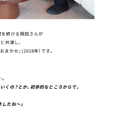
躍を続ける岡田さんが
と共演し、
かせ』(2018年）です。
…。
くの？とか、初歩的なところからで。
。
したね～」