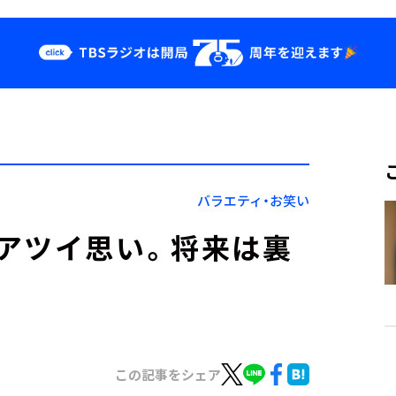
クス
イベント・グッ
ズ
st
YouTube
せ
会社情報
バラエティ・お笑い
アツイ思い。将来は裏
この記事をシェア