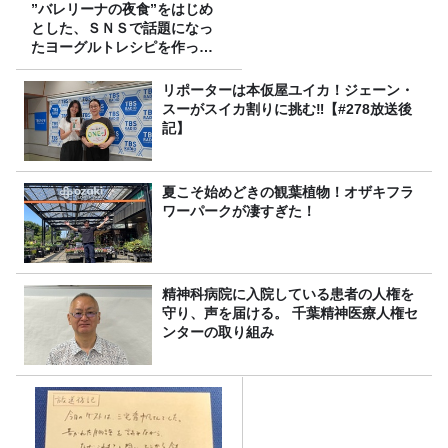
”バレリーナの夜食”をはじめ
とした、ＳＮＳで話題になっ
たヨーグルトレシピを作って
みた！
リポーターは本仮屋ユイカ！ジェーン・
スーがスイカ割りに挑む‼【#278放送後
記】
夏こそ始めどきの観葉植物！オザキフラ
ワーパークが凄すぎた！
精神科病院に入院している患者の人権を
守り、声を届ける。 千葉精神医療人権セ
ンターの取り組み