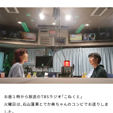
お知らせ
イベント・グッズ
YouTube
会社情報
お昼１時から放送のTBSラジオ「こねくと」
火曜日は、石山蓮華とでか美ちゃんのコンビでお送りしま
した。