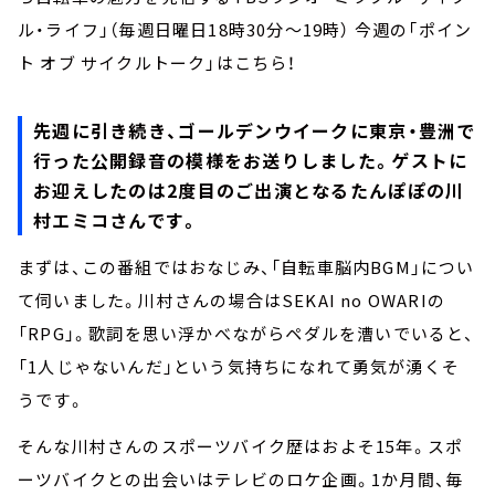
ル・ライフ」（毎週日曜日18時30分～19時） 今週の「ポイン
ト オブ サイクルトーク」はこちら！
先週に引き続き、ゴールデンウイークに東京・豊洲で
行った公開録音の模様をお送りしました。ゲストに
お迎えしたのは2度目のご出演となるたんぽぽの川
村エミコさんです。
まずは、この番組ではおなじみ、「自転車脳内BGM」につい
て伺いました。川村さんの場合はSEKAI no OWARIの
「RPG」。歌詞を思い浮かべながらペダルを漕いでいると、
「1人じゃないんだ」という気持ちになれて勇気が湧くそ
うです。
そんな川村さんのスポーツバイク歴はおよそ15年。スポ
ーツバイクとの出会いはテレビのロケ企画。1か月間、毎