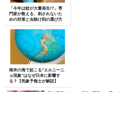
「今年は蚊が大量発生!?」専
門家が教える、刺されないた
めの対策と虫除け剤の選び方
南米の海で起こる”エルニーニ
ョ現象”はなぜ日本に影響す
る？【気象予報士が解説】
美輪明宏さんへの感謝と平和への思いを
つなぐ追悼特別番組『美輪明宏 薔薇色の
日曜日～ごきげんよう、ルンルン～』
8/9（日）16時放送
空気階段 第9回単独公演 『●●●』 公式ツ
アーグッズの詳細発表！