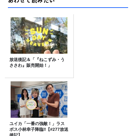
あわせて読みたい
放送後記＆「『ねこずみ・う
ささわ』販売開始！」
ユイカ「一番の強敵！」ラス
ボス小林幸子降臨‼【#277放送
後記】