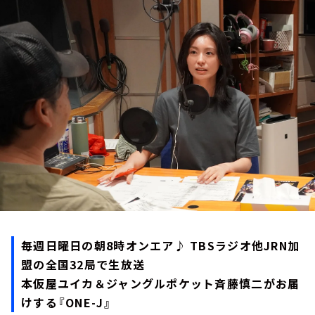
お知らせ
イベント・グッズ
YouTube
会社情報
毎週日曜日の朝8時オンエア♪ TBSラジオ他JRN加
盟の全国32局で生放送
本仮屋ユイカ＆ジャングルポケット斉藤慎二がお届
けする『ONE-J』