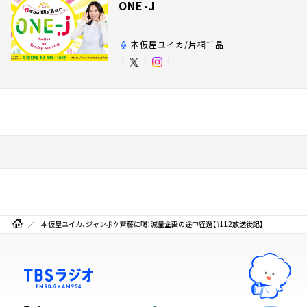
ONE-J
本仮屋ユイカ/片桐千晶
本仮屋ユイカ、ジャンポケ斉藤に喝！減量企画の途中経過【#112放送後記】