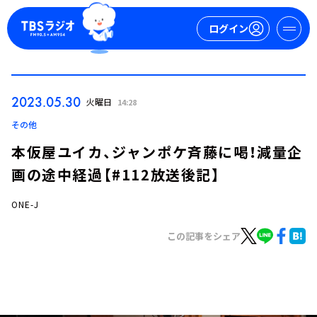
ログイン
マイページ
2023.05.30
火曜日
14:28
新規会員登録
ログイン
その他
本仮屋ユイカ、ジャンポケ斉藤に喝！減量企
画の途中経過【#112放送後記】
ONE-J
この記事をシェア
今日の番組表
週間番組表
トピックス
TBS Podcast