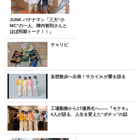
JUNK バナナマン「三大“小
MC”の一人、陣内智則さんと
ほぼ同期トーク！！」
チャリピ
妄想散歩へ出発！サカイJr.が愛を語る
工場勤務から17億再生へ——『モナキ』
4人が語る、人生を変えた“ポチッ”の話