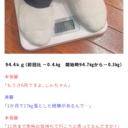
94.4ｋｇ（前回比 －0.4.㎏ 開始時94.7㎏から－0.3㎏）
本仮屋
「もうさ6月ですよ、しんちゃん」
斉藤
「1か月で17㎏落とした経験があるんで…」
本仮屋
「11月まで余裕の気持ちで行こうと思ってるんですか？」