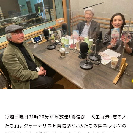
お知らせ
イベント・グッズ
YouTube
会社情報
毎週日曜日21時30分から放送「嶌信彦 人生百景「志の人
たち」」。ジャーナリスト嶌信彦が、私たちの国ニッポンの