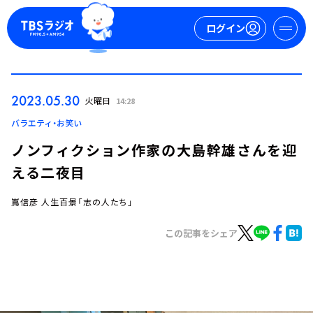
ログイン
マイページ
2023.05.30
火曜日
14:28
新規会員登録
ログイン
バラエティ・お笑い
ノンフィクション作家の大島幹雄さんを迎
える二夜目
嶌信彦 人生百景「志の人たち」
この記事をシェア
今日の番組表
週間番組表
トピックス
TBS Podcast