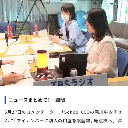
お知らせ
イベント・グッズ
YouTube
会社情報
ニュースまとめて！一週間
5月27日のコメンテーター、「Schoo」CCOの滝川麻衣子さ
んに「マイナンバーに別人の口座を誤登録。総点検へ」「
岸