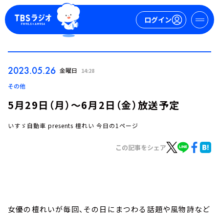
ログイン
マイページ
2023.05.26
金曜日
14:28
新規会員登録
ログイン
その他
5月29日（月）～6月2日（金）放送予定
いすゞ自動車 presents 檀れい 今日の1ページ
この記事をシェア
今日の番組表
週間番組表
トピックス
女優の檀れいが毎回、その日にまつわる話題や風物詩など
TBS Podcast