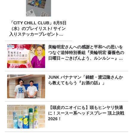
「CITY CHILL CLUB」8月5日
（水）のプレイリスト/ サイン
入りステッカープレゼント有
り
美輪明宏さんへの感謝と平和への思いを
つなぐ追悼特別番組『美輪明宏 薔薇色の
日曜日～ごきげんよう、ルンルン～』
8/9（日）16時放送
JUNK バナナマン「錦鯉・渡辺隆さんか
ら教えてもらう『お酒の話』」
【頭皮のニオイにも】頭もヒンヤリ快適
に！スースー系ヘッドスプレー 頂上決戦
2026！