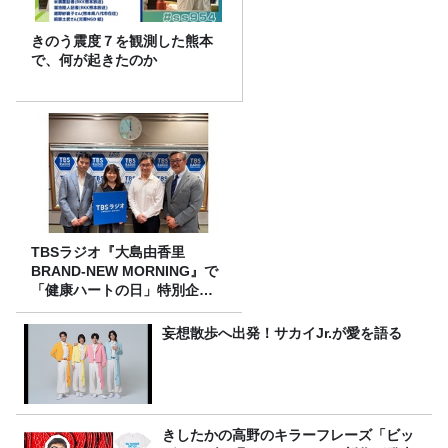
きのう震度７を観測した熊本
で、何が起きたのか
TBSラジオ『大島由香里
BRAND-NEW MORNING』で
「健康ハートの日」特別企画
を8/10（月）に放送
妄想散歩へ出発！サカイJr.が愛を語る
きしたかの高野のキラーフレーズ「ビッ