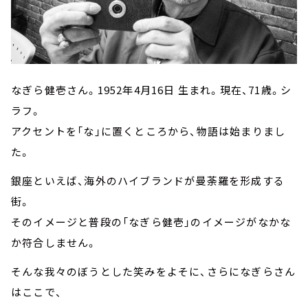
なぎら健壱さん。
1952
年
4
月
16
日
生まれ。現在、
71
歳。シ
ラフ。
アクセントを「な」に置くところから、物語は始まりまし
た。
銀座といえば、海外のハイブランドが曼荼羅を形成する
街。
そのイメージと普段の「なぎら健壱」のイメージがなかな
か符合しません。
そんな我々のぼうとした笑みをよそに、さらになぎらさん
はここで、