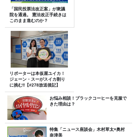
「国民投票法改正案」が衆議
院を通過。 憲法改正手続きは
このまま進むのか？
リポーターは本仮屋ユイカ！
ジェーン・スーがスイカ割り
に挑む‼【#278放送後記】
お悩み相談！ブラックコーヒーを克服で
きた理由は？
特集「ニュース座談会」木村草太×奥村
奈津美