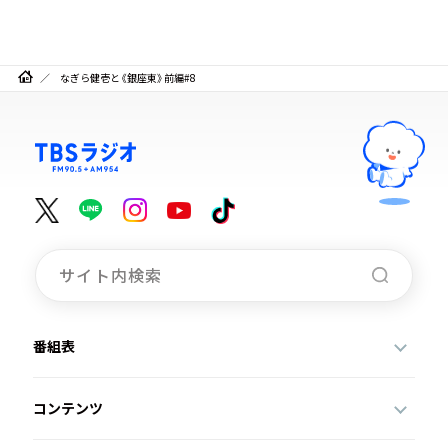
なぎら健壱と《銀座東》前編#8
番組表
コンテンツ