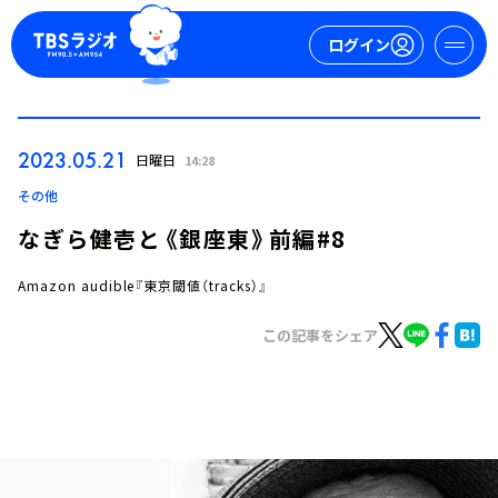
ログイン
マイページ
2023.05.21
日曜日
14:28
新規会員登録
ログイン
その他
なぎら健壱と《銀座東》前編#8
Amazon audible『東京閾値（tracks）』
この記事をシェア
今日の番組表
週間番組表
トピックス
TBS Podcast