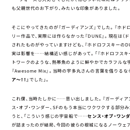
も父親世代のお下がり、みたいな印象がありました。
そこにやってきたのが『ガーディアンズ』でした。『ホドロ
リー作品で、実際には作らなかった『DUNE』。現在は（
されたものがやっていますけども、『ホドロフスキーのD
実は影響を……結構近い感じがあって。「『ホドロフスキ
トワークのような、熱帯魚のように鮮やかでカラフルな宇
『Awesome Mix』。当時の宇多丸さんの言葉を借りる
ア～！！』
でした」。
これ僕、当時たしかに……思い出しました。『ガーディア
ス・オブ・ワンダー、SFのもう本当にワクワクする部分
うと、「こういう感じの宇宙船で……
センス・オブ・ワンダ
が詰まったのが結局、今回の彼らの根城になるノーウェ