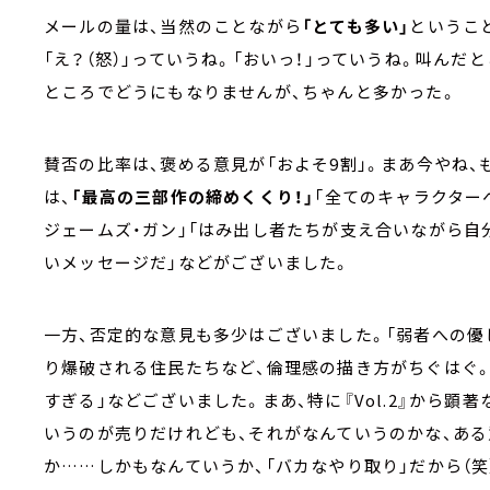
メールの量は、当然のことながら
「とても多い」
というこ
「え？（怒）」っていうね。「おいっ！」っていうね。叫んだ
ところでどうにもなりませんが、ちゃんと多かった。
賛否の比率は、褒める意見が「およそ9割」。まあ今やね
は、
「最高の三部作の締めくくり！」
「全てのキャラクター
ジェームズ・ガン」「はみ出し者たちが支え合いながら自
いメッセージだ」などがございました。
一方、否定的な意見も多少はございました。「弱者への優
り爆破される住民たちなど、倫理感の描き方がちぐはぐ。
すぎる」などございました。まあ、特に『Vol.2』から
いうのが売りだけれども、それがなんていうのかな、あ
か……しかもなんていうか、「バカなやり取り」だから（