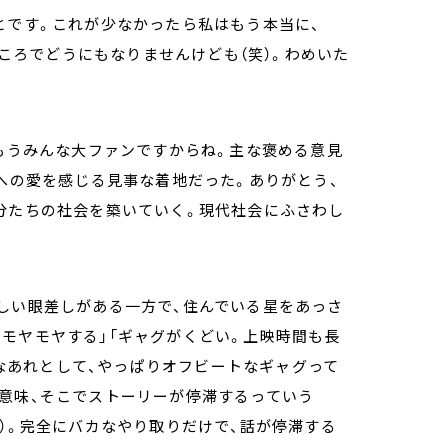
とです。これが少なかったら私はもう本当に、
ところでどうにもなりませんけども（笑）。わめいた
、もうみんな大ファンですからね。主な褒める意見
への愛を感じる見事な着地だった。ありがとう、
分たちの社会を築いていく。現代社会にふさわし
しい眼差しがある一方で、住んでいる星をあっさ
モヤモヤする」「ギャグがくどい。上映時間も長
顕著なあれとして、やっぱりオフビートなギャグって
る意味、そこでストーリーが停滞するっていう
笑）。完全にバカなやり取りだけで、話が停滞する