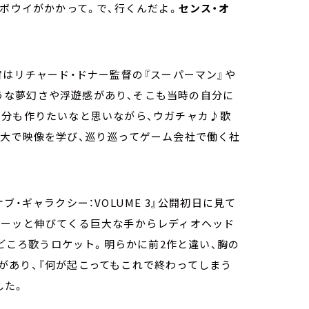
・ボウイがかかって。で、行くんだよ。
センス・オ
宙はリチャード・ドナー監督の『スーパーマン』や
るような夢幻さや浮遊感があり、そこも当時の自分に
自分も作りたいなと思いながら、ウガチャカ♪歌
美大で映像を学び、巡り巡ってゲーム会社で働く社
・ギャラクシー：VOLUME 3』公開初日に見て
グーッと伸びてくる巨大な手からレディオヘッド
ろどころ歌うロケット。明らかに前2作と違い、胸の
があり、『何が起こってもこれで終わってしまう
した。