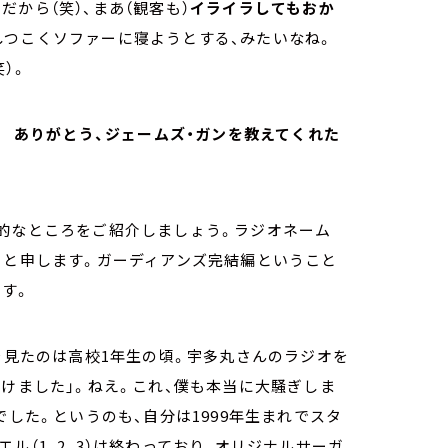
から（笑）、まあ（観客も）
イライラしてもおか
しつこくソファーに寝ようとする、みたいなね。
）。
！ ありがとう、ジェームズ・ガンを教えてくれた
表的なところをご紹介しましょう。ラジオネーム
コと申します。ガーディアンズ完結編ということ
す。
目を見たのは高校1年生の頃。宇多丸さんのラジオを
つけました」。ねえ。これ、僕も本当に大騒ぎしま
でした。というのも、自分は1999年生まれでスタ
ル（1、2、3）は終わっており、オリジナルサーガ