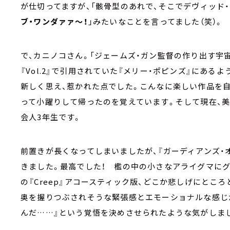
が仕切ってますが、「骸骨型のあれで、そこでデヴィッド
ブ・ワンダァァ～！
」みたいなことを言ってました（笑）。
で、カニノコさん。「ジェームズ・ガン監督の作り出す宇
『Vol.2』で引用されていた『メリー・ポピンズ』にあ
新しく思え、惹かれた点でした。こんなに楽しい作品を
って小躍りして帰ったのを覚えています。そして現在、
会人3年生です。
前置きが長くなってしまいましたが、『ガーディアンズ・オブ
きました。最高でした！ 檻の中の小さなアライグマに
の『Creep』アコースティック版、どこか悲しげにとこ
奥を握りつぶされそうな緊張感とエモーショナルな感じ
んだ……』という覚悟を決めさせられたような気がしま