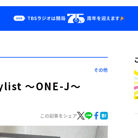
クス
イベント・グッ
ズ
st
YouTube
せ
会社情報
その他
list ～ONE-J～
この記事をシェア