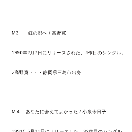
M3
虹の都へ
/
高野寛
1990
年
2
月
7
日にリリースされた、
4
作目のシングル。
♪高野寛・・・静岡県三島市出身
M
４ あなたに会えてよかった
/
小泉今日子
1991
年
5
月
21
日にリリースした、
32
作目のシングル。