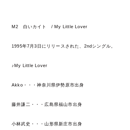
M2
白いカイト
/ My Little Lover
1995
年
7
月
3
日にリリースされた、
2nd
シングル。
♪
My Little Lover
Akko
・・・神奈川県伊勢原市出身
藤井謙二・・・広島県福山市出身
小林武史・・・山形県新庄市出身