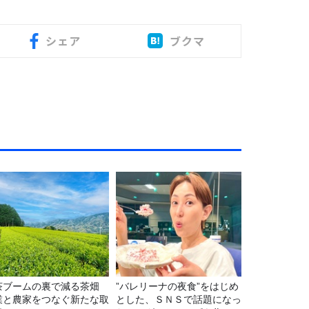
シェア
ブクマ
茶ブームの裏で減る茶畑
”バレリーナの夜食”をはじめ
業と農家をつなぐ新たな取
とした、ＳＮＳで話題になっ