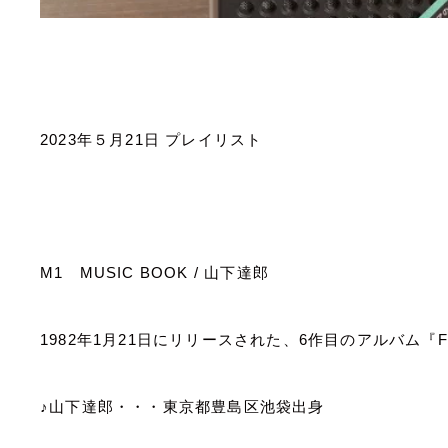
2023
年５月
21
日
プレイリスト
M1
MUSIC BOOK /
山下達郎
1982
年
1
月
21
日にリリースされた、
6
作目のアルバム『
♪山下達郎・・・東京都豊島区池袋出身