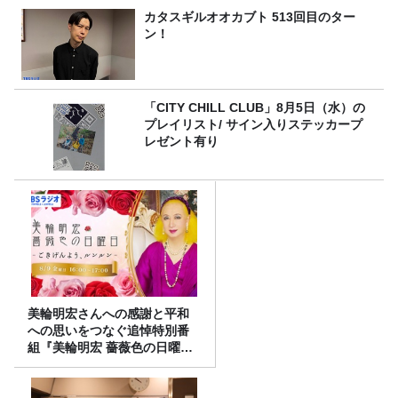
カタスギルオオカブト 513回目のター
ン！
「CITY CHILL CLUB」8月5日（水）の
プレイリスト/ サイン入りステッカープ
レゼント有り
美輪明宏さんへの感謝と平和
への思いをつなぐ追悼特別番
組『美輪明宏 薔薇色の日曜日
～ごきげんよう、ルンルン
～』8/9（日）16時放送