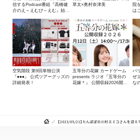
信するPodcast番組『高橋健
草太×奥村奈津美
院
介のえ～えむぴ～えむ』始ま
は
ります
空気階段 第9回単独公演
五等分の花嫁 カードゲーム
パ
『●●●』 公式ツアーグッズの
presents ラジオ『五等分の
ぜ
詳細発表！
花嫁＊』 公開収録2026開催
な
決定！
【2023/05/21】たんぽぽの川村エミコさんを迎