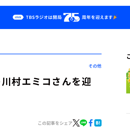
クス
イベント・グッ
ズ
st
YouTube
せ
会社情報
その他
ぽぽの川村エミコさんを迎
この記事をシェア