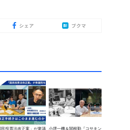
シェア
ブクマ
国民投票法改正案」が衆議
小堺一機＆関根勤『コサキン