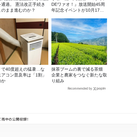
を通過。 憲法改正手続き
DEワァオ！』放送開始45周
このまま進むのか？
年記念イベントが10月17日
（土）に開催決定！本日より
FC先行受付スタート！
リで40度超えの猛暑…な
抹茶ブームの裏で減る茶畑
エアコン普及率は「1割」
企業と農家をつなぐ新たな取
のか
り組み
Recommended by
えて雨中の公開収録！