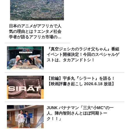
日本のアニメがアフリカで人
気の理由とは？エンタメ社会
学者が語るアフリカ市場のリ
アル
『真空ジェシカのラジオ父ちゃん』番組
イベント開催決定！今回のスペシャルゲ
ストは、タカアンドトシ！
【前編】宇多丸『シラート』を語る！
【映画評書き起こし 2026.6.18 放送】
JUNK バナナマン「三大“小MC”の一
人、陣内智則さんとほぼ同期トー
ク！！」