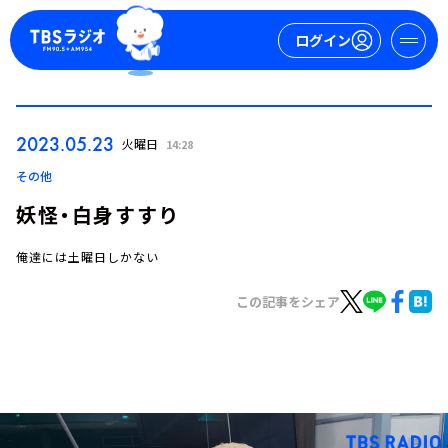
ログイン
マイページ
2023.05.23
火曜日
14:28
新規会員登録
ログイン
その他
妖怪・白身すすり
俺達には土曜日しかない
この記事をシェア
今日の番組表
週間番組表
トピックス
TBS Podcast