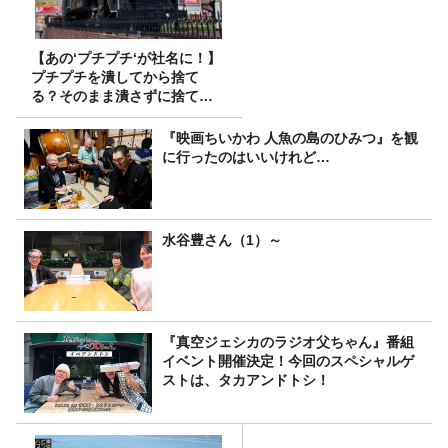
【あの‘プチプチ‘が社名に！】
プチプチを潰してから捨て
る？そのまま潰さずに捨て
る？
『映画ちいかわ 人魚の島のひみつ』を観
に行ったのはいいけれど…
水谷豊さん（1）～
『真空ジェシカのラジオ父ちゃん』番組
イベント開催決定！今回のスペシャルゲ
ストは、タカアンドトシ！