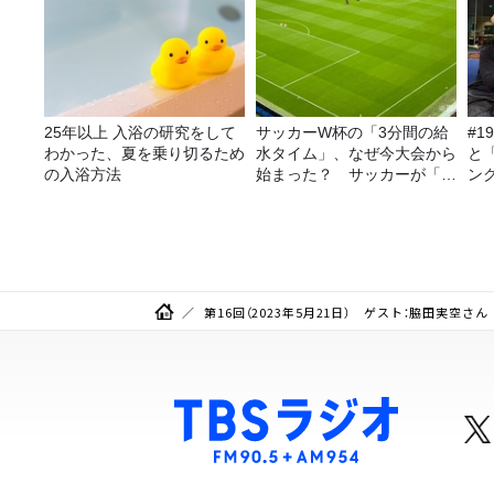
25年以上 入浴の研究をして
サッカーW杯の「3分間の給
#1
わかった、夏を乗り切るため
水タイム」、なぜ今大会から
と
の入浴方法
始まった？ サッカーが「お
ン
金」に変わる仕組み
第16回（2023年5月21日） ゲスト：脇田実空さん