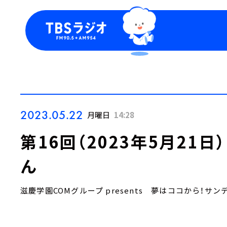
今日の番組表
トピッ
週間番組表
TBS
Podca
お知ら
2023.05.22
月曜日
14:28
第16回（2023年5月21
ん
滋慶学園COMグループ presents 夢はココから！サン