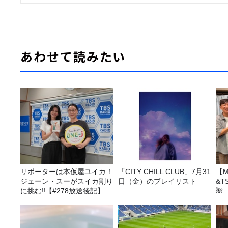
あわせて読みたい
リポーターは本仮屋ユイカ！
「CITY CHILL CLUB」7月31
【M
ジェーン・スーがスイカ割り
日（金）のプレイリスト
&T
に挑む‼【#278放送後記】
🌺