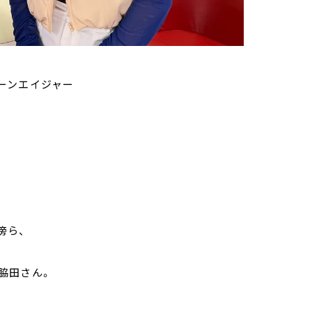
ーンエイジャー
傍ら、
脇田さん。