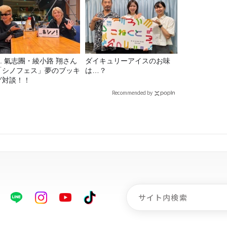
9. 氣志團・綾小路 翔さん
ダイキュリーアイスのお味
「シノフェス」夢のブッキ
は…？
グ対談！！
Recommended by