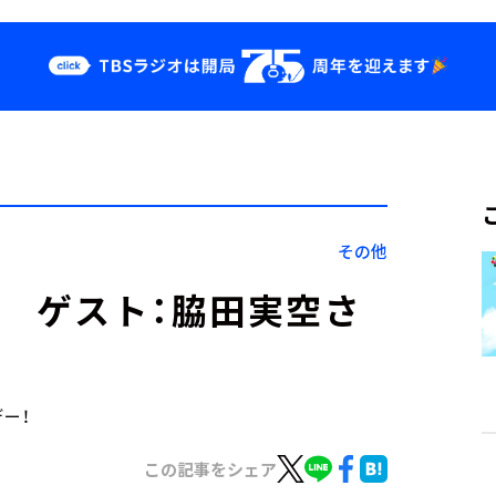
クス
イベント・グッ
ズ
st
YouTube
せ
会社情報
その他
日） ゲスト：脇田実空さ
デー！
この記事をシェア