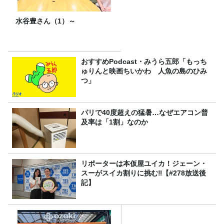
水谷豊さん（1）～
おすすめPodcast・みうら五郎「もっち
ゅりんと映画ちいかわ 人魚の島のひみ
つ」
パリで40度超えの猛暑…なぜエアコン普
及率は「1割」なのか
リポーターは本仮屋ユイカ！ジェーン・
スーがスイカ割りに挑む‼【#278放送後
記】