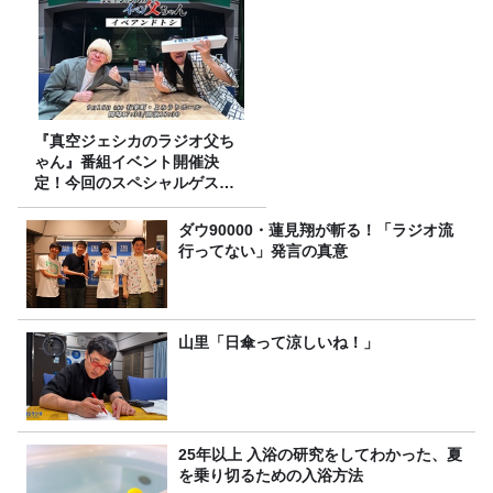
『真空ジェシカのラジオ父ち
ゃん』番組イベント開催決
定！今回のスペシャルゲスト
は、タカアンドトシ！
ダウ90000・蓮見翔が斬る！「ラジオ流
行ってない」発言の真意
山里「日傘って涼しいね！」
25年以上 入浴の研究をしてわかった、夏
を乗り切るための入浴方法