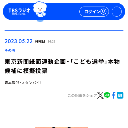
ログイン
マイページ
2023.05.22
月曜日
14:28
新規会員登録
ログイン
その他
東京新聞紙面連動企画・「こども選挙」本物
候補に模擬投票
森本毅郎・スタンバイ！
この記事をシェア
今日の番組表
週間番組表
トピックス
TBS Podcast