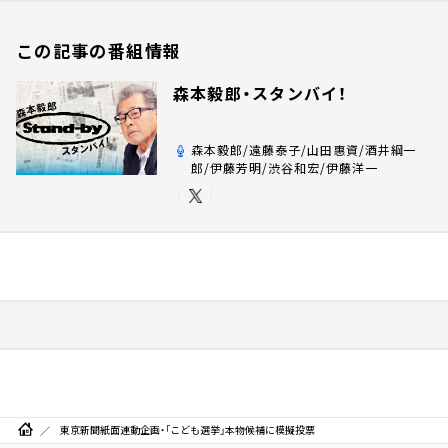
この記事の番組情報
森本毅郎・スタンバイ！
森本毅郎/遠藤泰子/山田惠資/酒井綱一
郎/伊藤芳明/渋谷和宏/伊藤洋一
東京新聞紙面連動企画・「こども選挙」本物候補に模擬投票