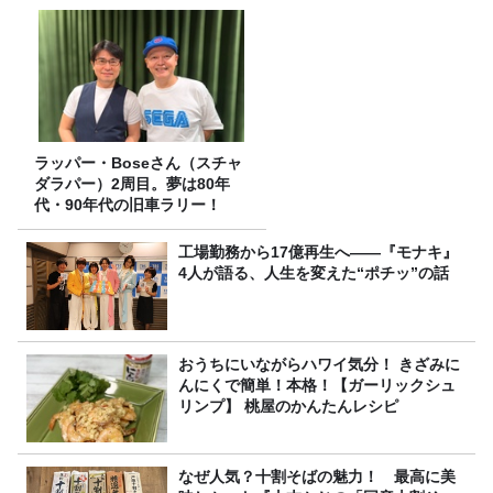
ラッパー・Boseさん（スチャ
ダラパー）2周目。夢は80年
代・90年代の旧車ラリー！
工場勤務から17億再生へ——『モナキ』
4人が語る、人生を変えた“ポチッ”の話
おうちにいながらハワイ気分！ きざみに
んにくで簡単！本格！【ガーリックシュ
リンプ】 桃屋のかんたんレシピ
なぜ人気？十割そばの魅力！ 最高に美