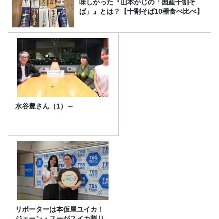
味しかった『山本かじの「国産十割そ
ば」』とは？【十割そば10種食べ比べ】
水谷豊さん（1）～
リポーターは本仮屋ユイカ！
ジェーン・スーがスイカ割り