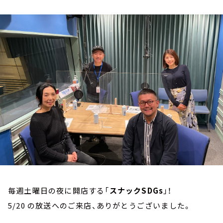
お知らせ
イベント・グッズ
YouTube
会社情報
毎週土曜日の夜に開店する「
スナックSDGs
」！
5/20 の放送へのご来店、ありがとうございました。