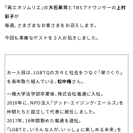
「再エネソムリエ」の
大石英司
とTBSアナウンサーの
上村
彩子
が
毎週、さまざまなお客さまをお迎えします。
今回も素敵なゲストを２人お招きしました。
お一人目は、LGBTQの方々と社会をつなぐ「場づくり」
を長年取り組んでいる、
松中権
さん。
一橋大学法学部卒業後、株式会社電通に入社。
2010年に、NPO法人「グッド・エイジング・エールズ」を
仲間たちと設立して代表に就任しました。
2017年、16年間勤めた電通を退社。
「LGBTと、いろんな人が、いっしょに楽しめる未来」を