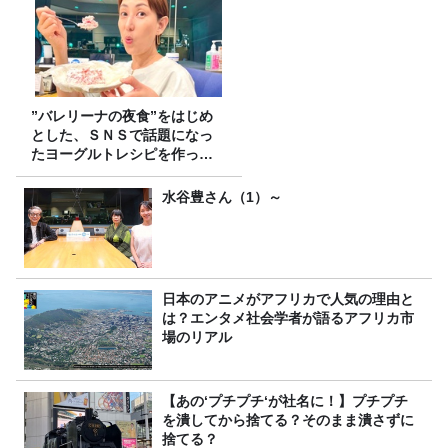
”バレリーナの夜食”をはじめ
とした、ＳＮＳで話題になっ
たヨーグルトレシピを作って
みた！
水谷豊さん（1）～
日本のアニメがアフリカで人気の理由と
は？エンタメ社会学者が語るアフリカ市
場のリアル
【あの‘プチプチ‘が社名に！】プチプチ
を潰してから捨てる？そのまま潰さずに
捨てる？