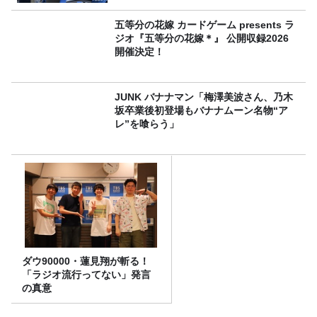
五等分の花嫁 カードゲーム presents ラ
ジオ『五等分の花嫁＊』 公開収録2026
開催決定！
JUNK バナナマン「梅澤美波さん、乃木
坂卒業後初登場もバナナムーン名物“ア
レ”を喰らう」
ダウ90000・蓮見翔が斬る！
「ラジオ流行ってない」発言
の真意