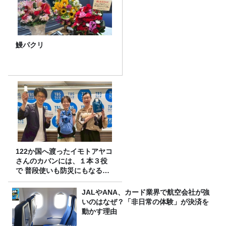
鰻パクリ
122か国へ渡ったイモトアヤコ
さんのカバンには、１本３役
で 普段使いも防災にもなる最
強の棒が入っていた！
JALやANA、カード業界で航空会社が強
いのはなぜ？「非日常の体験」が決済を
動かす理由