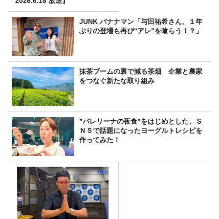
2026.6.18 放送】
JUNK バナナマン「与田祐希さん、１年
ぶりの登場も再び“アレ”を喰らう！？」
抹茶ブームの裏で減る茶畑 企業と農家
をつなぐ新たな取り組み
”バレリーナの夜食”をはじめとした、Ｓ
ＮＳで話題になったヨーグルトレシピを
作ってみた！