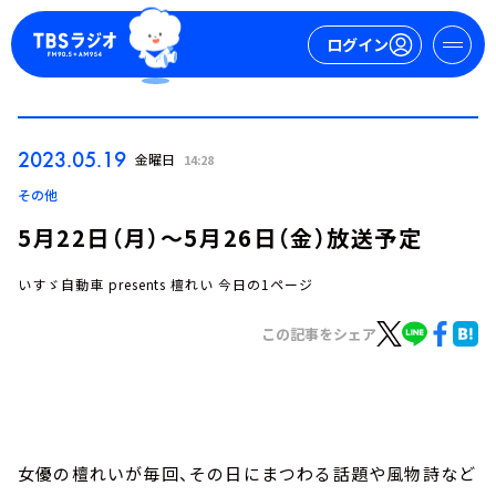
ログイン
マイページ
2023.05.19
金曜日
14:28
新規会員登録
ログイン
その他
5月22日（月）～5月26日（金）放送予定
いすゞ自動車 presents 檀れい 今日の1ページ
この記事をシェア
今日の番組表
週間番組表
トピックス
女優の檀れいが毎回、その日にまつわる話題や風物詩など
TBS Podcast