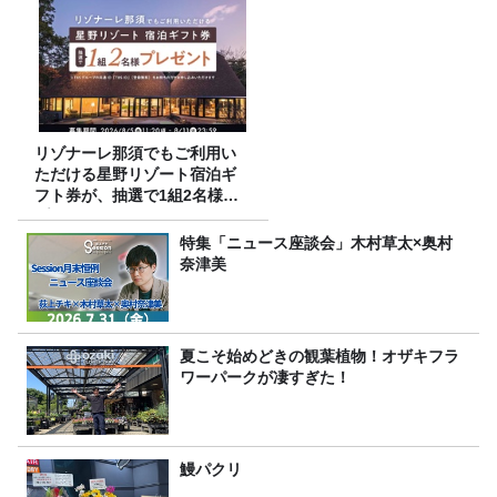
食べ比べ】
リゾナーレ那須でもご利用い
ただける星野リゾート宿泊ギ
フト券が、抽選で1組2名様に
プレゼント！
特集「ニュース座談会」木村草太×奥村
奈津美
夏こそ始めどきの観葉植物！オザキフラ
ワーパークが凄すぎた！
鰻パクリ