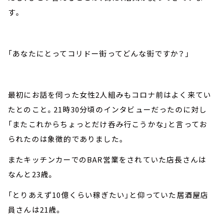
す。
「あなたにとってコリドー街ってどんな街ですか？」
最初にお話を伺った女性
2
人組みもコロナ前はよく来てい
たとのこと。
21
時
30
分頃のインタビューだったのに対し
「またこれからちょっとだけ呑み行こうかな」と言ってお
られたのは象徴的でありました。
またキッチンカーでの
BAR
営業をされていた店長さんは
なんと
23
歳。
「とりあえず
10
億くらい稼ぎたい」と仰っていた居酒屋店
員さんは
21
歳。