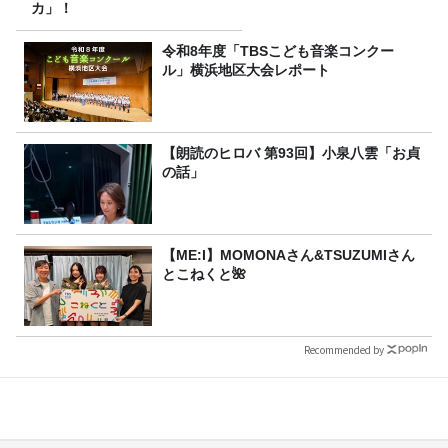
カ」！
令和8年度「TBSこども音楽コンクー
ル」横浜地区大会レポート
【朗読のヒロバ 第93回】小泉八雲「お貞
の話」
【ME:I】MOMONAさん&TSUZUMIさん
とこねくと🌺
Recommended by