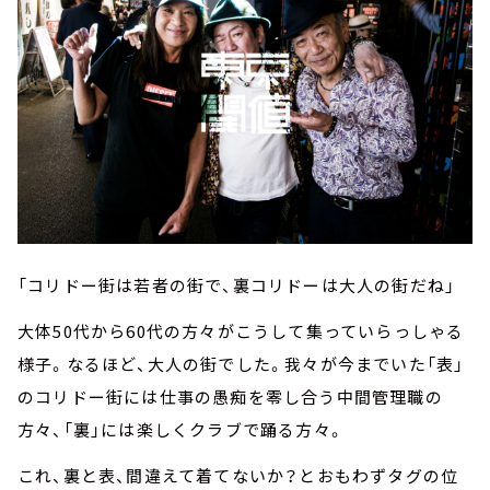
「コリドー街は若者の街で、裏コリドーは大人の街だね」
大体
50
代から
60
代の方々がこうして集っていらっしゃる
様子。なるほど、大人の街でした。我々が今までいた「表」
のコリドー街には仕事の愚痴を零し合う中間管理職の
方々、「裏」には楽しくクラブで踊る方々。
これ、裏と表、間違えて着てないか？とおもわずタグの位