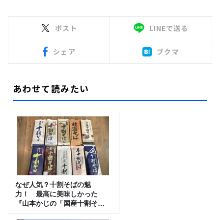
ポスト
LINEで送る
シェア
ブクマ
あわせて読みたい
なぜ人気？十割そばの魅
力！ 最高に美味しかった
『山本かじの「国産十割そ
ば」』とは？【十割そば10種