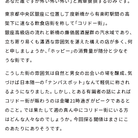
あなた誰ですか怖い怖い怖い」と周章狼狽するのみです。
東京都中央区銀座に位置し丁度新橋から有楽町駅間の高
架下に連なる飲食店街を称して「コリドー街」。
銀座高級店の流れと新橋の廉価居酒屋群の汽水域であり、
立ち寄り易くも瀟洒な雰囲気を湛えた構えの店が多く、何
と申しましょうか、「ホッピー」の消費量が随分と少なそ
うな街です。
こうした街の雰囲気は自然と男女の出会いの場を醸成、気
づけば日本随一の「ナンパスポット」なんて軽佻に称され
るようになりました。しかし、とある有識者の話によれば
コリドー街が賑わうのは金曜
21
時過ぎがピークであると
のこと。では果たして週の真ん中にコリドー街にいる方
はどんな人々なのでしょうか。今回探る閾値はまさにこ
のあたりにありそうです。