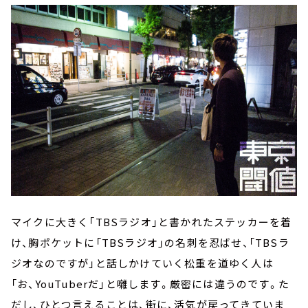
マイクに大きく「
TBS
ラジオ」と書かれたステッカーを着
け、胸ポケットに「
TBS
ラジオ」の名刺を忍ばせ、「
TBS
ラ
ジオなのですが」と話しかけていく松重を道ゆく人は
「お、
YouTuber
だ」と囃します。厳密には違うのです。た
だし、ひとつ言えることは、街に、活気が戻ってきていま