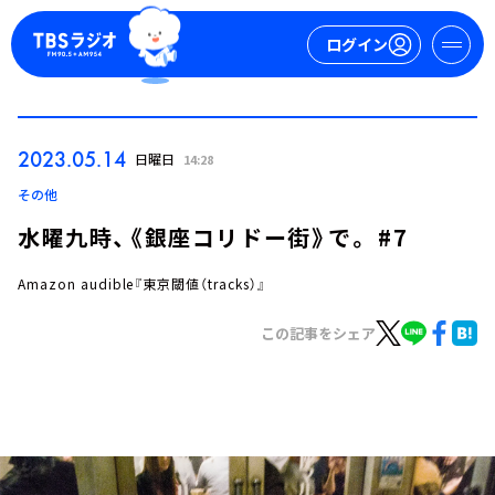
ログイン
マイページ
2023.05.14
日曜日
14:28
新規会員登録
ログイン
その他
水曜九時、《銀座コリドー街》で。 #7
Amazon audible『東京閾値（tracks）』
この記事をシェア
今日の番組表
週間番組表
トピックス
TBS Podcast