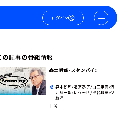
ログイン
この記事の番組情報
森本毅郎・スタンバイ！
森本毅郎/遠藤泰子/山田惠資/酒
井綱一郎/伊藤芳明/渋谷和宏/伊
藤洋一