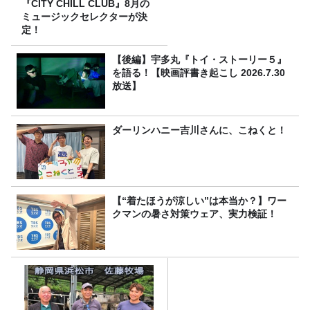
『CITY CHILL CLUB』8月の
ミュージックセレクターが決
定！
【後編】宇多丸『トイ・ストーリー５』
を語る！【映画評書き起こし 2026.7.30
放送】
ダーリンハニー吉川さんに、こねくと！
【“着たほうが涼しい”は本当か？】ワー
クマンの暑さ対策ウェア、実力検証！