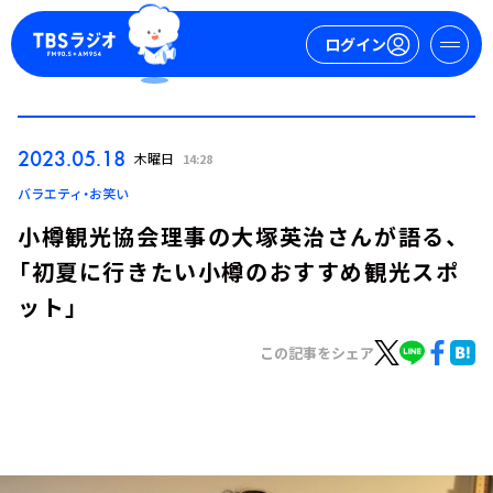
ログイン
マイページ
2023.05.18
木曜日
14:28
新規会員登録
ログイン
バラエティ・お笑い
小樽観光協会理事の大塚英治さんが語る、
「初夏に行きたい小樽のおすすめ観光スポ
ット」
この記事をシェア
今日の番組表
週間番組表
トピックス
TBS Podcast