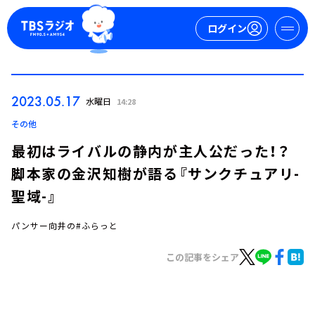
ログイン
マイページ
2023.05.17
水曜日
14:28
新規会員登録
ログイン
その他
最初はライバルの静内が主人公だった！？
脚本家の金沢知樹が語る『サンクチュアリ-
聖域-』
パンサー向井の#ふらっと
今日の番組表
この記事をシェア
週間番組表
トピックス
TBS Podcast