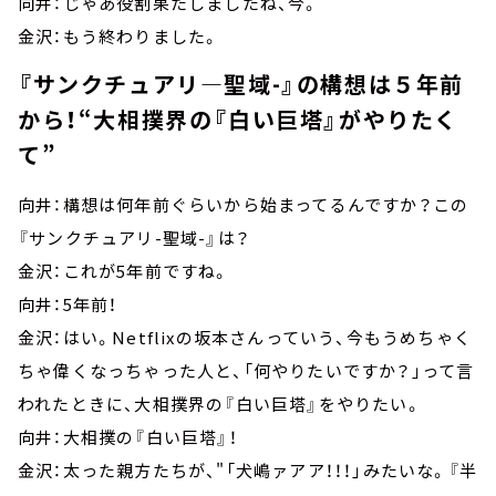
向井：じゃあ役割果たしましたね、今。
金沢：もう終わりました。
『サンクチュアリ—聖域-』の構想は５年前
から！“大相撲界の『白い巨塔』がやりたく
て”
向井：構想は何年前ぐらいから始まってるんですか？この
『サンクチュアリ-聖域-』は？
金沢：これが5年前ですね。
向井：5年前！
金沢：はい。Netflixの坂本さんっていう、今もうめちゃく
ちゃ偉くなっちゃった人と、「何やりたいですか？」って言
われたときに、大相撲界の『白い巨塔』をやりたい。
向井：大相撲の『白い巨塔』！
金沢：太った親方たちが、"「犬嶋ァアア！！！」みたいな。『半