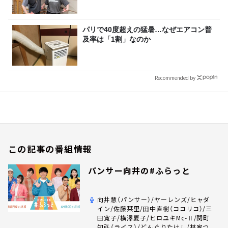
パリで40度超えの猛暑…なぜエアコン普
及率は「1割」なのか
Recommended by
この記事の番組情報
パンサー向井の#ふらっと
向井慧（パンサー）/ヤーレンズ/ヒャダ
イン/佐藤栞里/田中直樹（ココリコ）/三
田寛子/横澤夏子/ヒロユキMc-Ⅱ/関町
知弘（ライス）/どんぐりたけし/林家つ