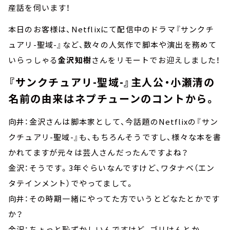
産話を伺います！
本日のお客様は、Netflixにて配信中のドラマ『サンクチ
ュアリ-聖域-』など、数々の人気作で脚本や演出を務めて
いらっしゃる
金沢知樹
さんをリモートでお迎えしました！
『サンクチュアリ-聖域-』主人公・小瀬清の
名前の由来はネプチューンのコントから。
向井：金沢さんは脚本家として、今話題のNetflixの『サン
クチュアリ-聖域-』も、もちろんそうですし、様々な本を書
かれてますが元々は芸人さんだったんですよね？
金沢：そうです。3年ぐらいなんですけど、ワタナベ（エン
タテインメント）でやってまして。
向井：その時期一緒にやってた方でいうとどなたとかです
か？
金沢：ちょっと恥ずかしいんですけど、ゴリけんとか。