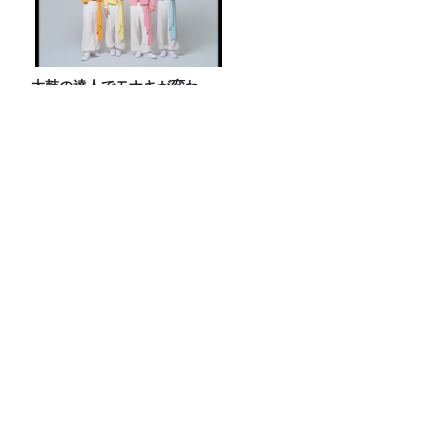
太鼓の達人でモナキが変わ
る!?
リポーターは本仮屋ユイカ！ジェーン・
スーがスイカ割りに挑む‼【#278放送後
記】
五等分の花嫁 カードゲーム presents ラ
ジオ『五等分の花嫁＊』 公開収録2026
開催決定！
俳優・高橋健介が1日2回配信する
Podcast番組『高橋健介のえ～えむぴ～
えむ』始まります