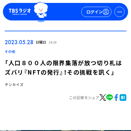
ログイン
マイページ
2023.05.28
日曜日
14:28
新規会員登録
ログイン
その他
「人口８００人の限界集落が放つ切り札は
ズバリ『NFTの発行』！その挑戦を訊く」
テンカイズ
この記事をシェア
今日の番組表
週間番組表
トピックス
TBS Podcast