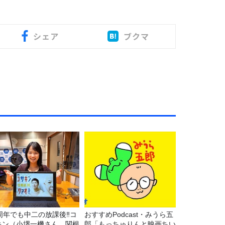
シェア
ブクマ
5周年でも中二の放課後‼コ
おすすめPodcast・みうら五
キン（小堺一機さん、関根
郎「もっちゅりんと映画ちい