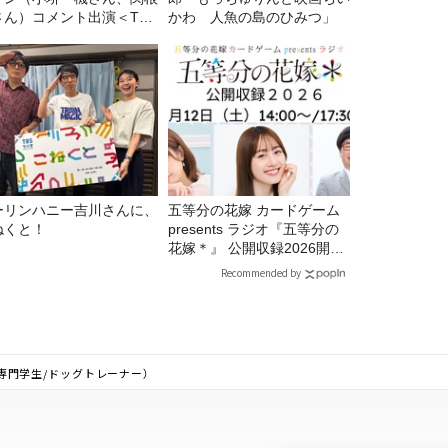
さん）コメント出演＜TBS
かわ 人魚の島のひみつ」
ジオ番組審議会からのご報
＞
ーリンハニー吉川さんに、
五等分の花嫁 カードゲーム
ねくと！
presents ラジオ『五等分の
花嫁＊』 公開収録2026開催
決定！
Recommended by
ん（専門学生/ドッグトレーナー）