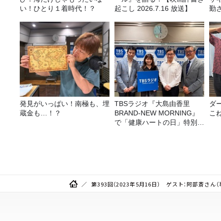
い！ひとり１着時代！？
起こし 2026.7.16 放送】
勤
ラ
告
発見がいっぱい！南極も、埋
TBSラジオ『大島由香里
ダ
蔵金も…！？
BRAND-NEW MORNING』
こ
で「健康ハートの日」特別企
画を8/10（月）に放送
第393回（2023年5月16日） ゲスト：阿部斎さ