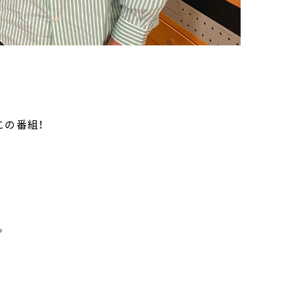
この番組！
。