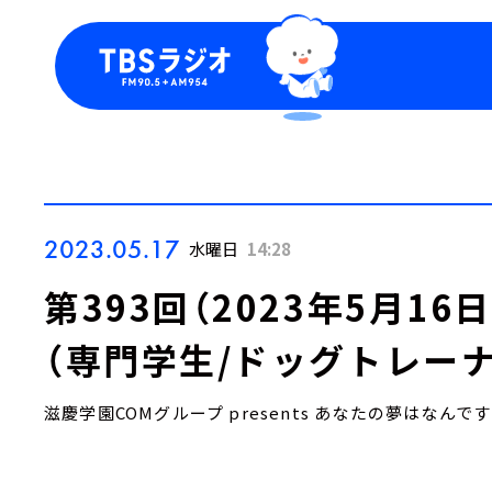
今日の番組表
トピッ
週間番組表
TBS
Podca
お知ら
2023.05.17
水曜日
14:28
第393回（2023年5月1
（専門学生/ドッグトレーナ
滋慶学園COMグループ presents あなたの夢はなんで