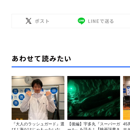
ポスト
LINEで送る
あわせて読みたい
『大人のラッシュガード』選
【後編】宇多丸『スーパーガ
4
び！海だけじゃもったいな
ール』を語る！【映画評書き
サ