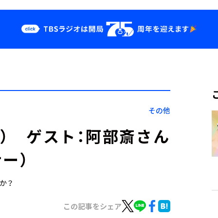
クス
イベント・グッ
ズ
st
YouTube
せ
会社情報
その他
6日） ゲスト：阿部斎さん
ー）
すか？
この記事をシェア